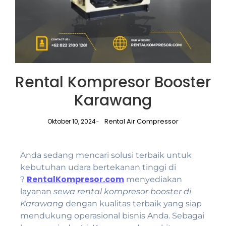
Rental Kompresor Booster
Karawang
Rental Air Compressor
Oktober 10, 2024
-
Anda sedang mencari solusi terbaik untuk
kebutuhan udara bertekanan tinggi di
RentalKompresor.com
?
menyediakan
layanan
sewa rental kompresor booster di
Karawang
dengan kualitas terbaik yang siap
mendukung operasional bisnis Anda. Sebagai