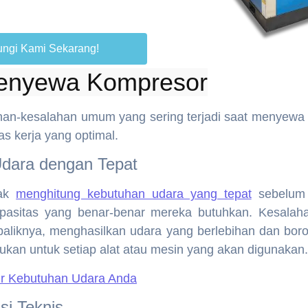
ngi Kami Sekarang!
Menyewa Kompresor
alahan-kesalahan umum yang sering terjadi saat menyew
as kerja yang optimal.
Udara dengan Tepat
dak
menghitung kebutuhan udara yang tepat
sebelum 
asitas yang benar-benar mereka butuhkan. Kesalaha
baliknya, menghasilkan udara yang berlebihan dan bor
kan untuk setiap alat atau mesin yang akan digunakan.
r Kebutuhan Udara Anda
si Teknis