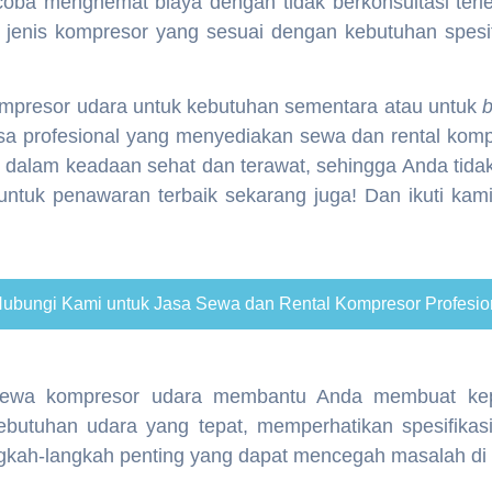
a menghemat biaya dengan tidak berkonsultasi terlebi
enis kompresor yang sesuai dengan kebutuhan spesif
mpresor udara untuk kebutuhan sementara atau untuk
a profesional yang menyediakan sewa dan rental kompr
t dalam keadaan sehat dan terawat, sehingga Anda tida
ntuk penawaran terbaik sekarang juga! Dan ikuti kam
ubungi Kami untuk Jasa Sewa dan Rental Kompresor Profesio
wa kompresor udara membantu Anda membuat keput
 kebutuhan udara yang tepat, memperhatikan spesifikas
ngkah-langkah penting yang dapat mencegah masalah di 